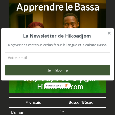
La Newsletter de Hikoadjom
Reçevez nos contenus exclusifs sur la langue et la culture Bassa.
Je m’abonne
POWERED BY
Français
Bassa (Ɓàsàa)
Maman
Ínī