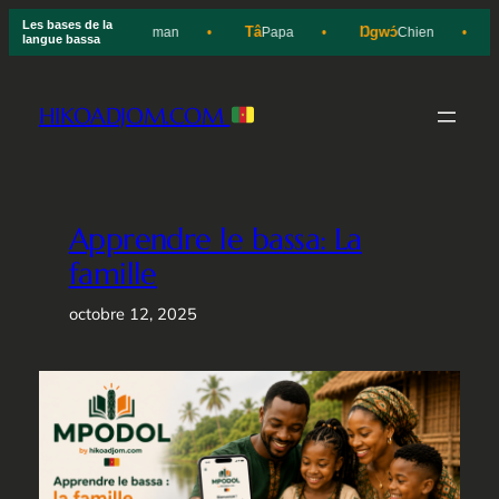
Les bases de la
lép
Ínī
Tâ
Ŋgwɔ́
Eau
Maman
Papa
Chien
langue bassa
Aller
au
HIKOADJOM.COM
contenu
Apprendre le bassa: La
famille
octobre 12, 2025