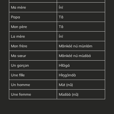
Ma mère
Ínī
Papa
Tâ
Mon père
Tâ
La mère
Ínī
Mon frère
Mǎnkéé nú mùnlóm
Ma sœur
Mǎnkéé nú mùdàá
Un garçon
Hìlɔ́gá
Une fille
Hìŋgɔ̀ndà
Un homme
Mùt (nû)
Une femme
Mùdàà (nû)