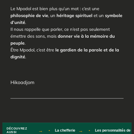
Le
Mpodol
est bien plus qu’un mot : c’est une
philosophie de vie
, un
héritage spirituel
et un
symbole
d’unité
.
Il nous rappelle que parler, ce n’est pas seulement
émettre des sons, mais
donner vie à la mémoire du
peuple
.
Être
Mpodol
, c’est être
le gardien de la parole et de la
dignité
.
Hikoadjom
DÉCOUVREZ
toire de Hikoadjom
La chefferie
Les personnalités de Hi
AUSSI