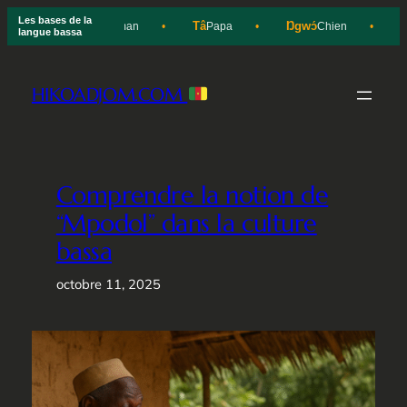
Les bases de la
p
Ínī
Tâ
Ŋgwɔ́
Hì
Eau
Maman
Papa
Chien
langue bassa
Aller
au
HIKOADJOM.COM
contenu
Comprendre la notion de
“Mpodol” dans la culture
bassa
octobre 11, 2025