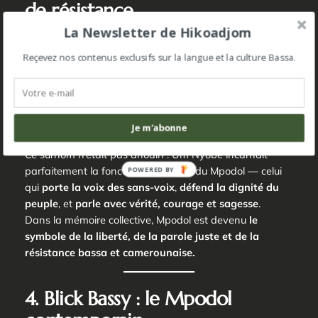
de résistance
La Newsletter de Hikoadjom
Au XXᵉ siècle, le mot
Mpodol
a pris une
signification
Reçevez nos contenus exclusifs sur la langue et la culture Bassa.
historique et politique
à travers la figure du héros
camerounais
Ruben Um Nyobè
, surnommé
“le Mpodol”
.
Originaire du peuple bassa, il fut le
porte-parole de
l’Union des Populations du Cameroun (UPC)
et un
fervent défenseur de l’indépendance du pays.
Je m’abonne
Ce surnom n’était pas anodin : Um Nyobè incarnait
parfaitement la fonction ancestrale du
Mpodol
— celui
POWERED BY
qui
porte la voix des sans-voix
,
défend la dignité du
peuple
, et
parle avec vérité, courage et sagesse
.
Dans la mémoire collective,
Mpodol
est devenu
le
symbole de la liberté, de la parole juste et de la
résistance bassa et camerounaise.
4. Blick Bassy : le Mpodol